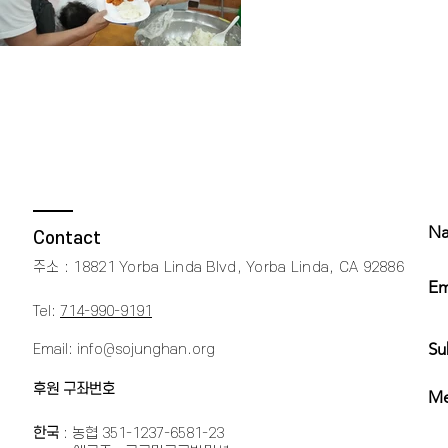
Na
Contact
주소 : 18821 Yorba Linda Blvd, Yorba Linda, CA 92886​
Em
Tel:
714-990-9191
Su
Email:
info@sojunghan.org
후원 구좌번호
Me
한국
: 농협 351-1237-6581-23